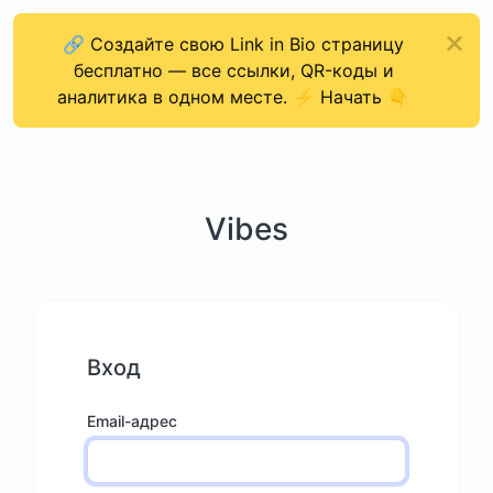
🔗 Создайте свою Link in Bio страницу
бесплатно — все ссылки, QR-коды и
аналитика в одном месте. ⚡ Начать 👇
Vibes
Вход
Email-адрес