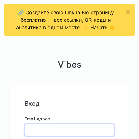
🔗 Создайте свою Link in Bio страницу
бесплатно — все ссылки, QR-коды и
аналитика в одном месте. ⚡ Начать 👇
Vibes
Вход
Email-адрес