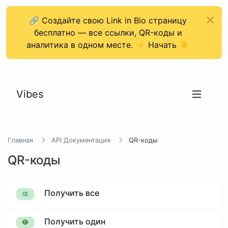
🔗 Создайте свою Link in Bio страницу
бесплатно — все ссылки, QR-коды и
аналитика в одном месте. ⚡ Начать 👇
Vibes
Главная
API Документация
QR-коды
QR-коды
Получить все
Получить один