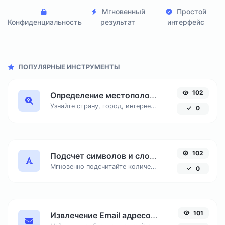
Мгновенный
Простой
Конфиденциальность
результат
интерфейс
ПОПУЛЯРНЫЕ ИНСТРУМЕНТЫ
102
Определение местоположения по IP адресу
Узнайте страну, город, интернет-провайдера и часовой пояс любого IP-адреса онлайн. Бесплатный инструмент для точной геолокации по IP.
0
102
Подсчет символов и слов онлайн
Мгновенно подсчитайте количество знаков с пробелами и без, число слов и строк в вашем тексте для SEO и копирайтинга.
0
101
Извлечение Email адресов из текста онлайн