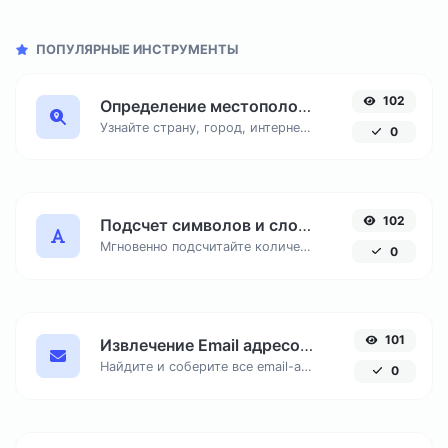
ПОПУЛЯРНЫЕ ИНСТРУМЕНТЫ
102
Определение местоположения по IP адресу
Узнайте страну, город, интернет-провайдера и часовой пояс любого IP-адреса онлайн. Бесплатный инструмент для точной геолокации по IP.
0
102
Подсчет символов и слов онлайн
Мгновенно подсчитайте количество знаков с пробелами и без, число слов и строк в вашем тексте для SEO и копирайтинга.
0
101
Извлечение Email адресов из текста онлайн
Найдите и соберите все email-адреса из любого текстового документа, удалив дубликаты.
0