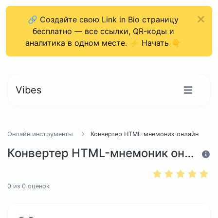
🔗 Создайте свою Link in Bio страницу
бесплатно — все ссылки, QR-коды и
аналитика в одном месте. ⚡ Начать 👇
Vibes
Онлайн инструменты
Конвертер HTML-мнемоник онлайн
Конвертер HTML-мнемоник онлайн
0
из
0
оценок