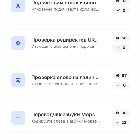
93
Подсчет символов и слов онлайн
Мгновенно подсчитайте количество знаков с пробелами и без, число слов и строк в вашем тексте для SEO и копирайтинга.
0
68
Проверка редиректов URL онлайн
Отследите всю цепочку перенаправлений (301, 302) до конечного URL. Незаменимый инструмент для SEO-аудита.
0
67
Проверка слова на палиндром онлайн
Узнайте, является ли ваше слово или фраза палиндромом — перевертышем, читающимся одинаково в обе стороны.
0
66
Переводчик азбуки Морзе онлайн
Кодируйте слова в азбуку Морзе (точки и тире) и расшифровывайте сигналы обратно в читаемый текст.
22