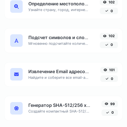
102
Определение местоположения по IP адресу
Узнайте страну, город, интернет-провайдера и часовой пояс любого IP-адреса онлайн. Бесплатный инструмент для точной геолокации по IP.
0
102
Подсчет символов и слов онлайн
Мгновенно подсчитайте количество знаков с пробелами и без, число слов и строк в вашем тексте для SEO и копирайтинга.
0
101
Извлечение Email адресов из текста онлайн
Найдите и соберите все email-адреса из любого текстового документа, удалив дубликаты.
0
99
Генератор SHA-512/256 хеша онлайн
Создайте компактный SHA-512/256 хеш, обеспечивающий 128-битную безопасность без избыточной длины вывода.
0