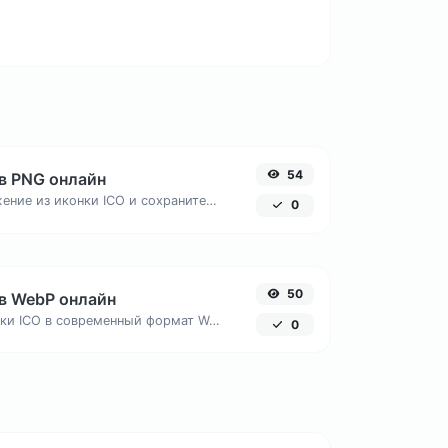
54
 в PNG онлайн
Извлеките изображение из иконки ICO и сохраните его в универсальном формате PNG.
0
50
 в WebP онлайн
Преобразуйте иконки ICO в современный формат WebP для использования в веб-разработке.
0