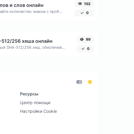
102
лов и слов онлайн
Мгновенно подсчитайте количество знаков с пробелами и без, число слов и строк в вашем тексте для SEO и копирайтинга.
0
99
-512/256 хеша онлайн
Создайте компактный SHA-512/256 хеш, обеспечивающий 128-битную безопасность без избыточной длины вывода.
0
Ресурсы
Центр помощи
Настройки Cookie