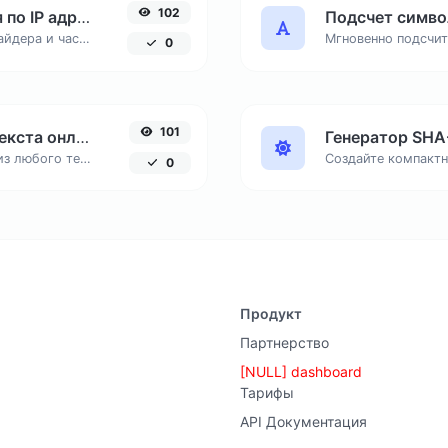
102
Определение местоположения по IP адресу
Подсчет симво
Узнайте страну, город, интернет-провайдера и часовой пояс любого IP-адреса онлайн. Бесплатный инструмент для точной геолокации по IP.
0
101
Извлечение Email адресов из текста онлайн
Генератор SHA
Найдите и соберите все email-адреса из любого текстового документа, удалив дубликаты.
0
Продукт
Партнерство
[NULL] dashboard
Тарифы
API Документация