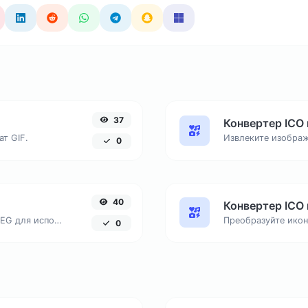
37
Конвертер ICO
т GIF.
0
40
Конвертер ICO
Преобразуйте иконки ICO в формат JPEG для использования в презентациях и документах.
0