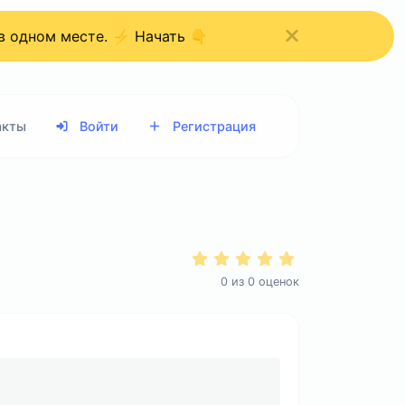
 в одном месте. ⚡ Начать 👇
акты
Войти
Регистрация
0
из
0
оценок