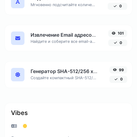
Мгновенно подсчитайте количество знаков с пробелами и без, число слов и строк в вашем тексте для SEO и копирайтинга.
0
101
Извлечение Email адресов из текста онлайн
Найдите и соберите все email-адреса из любого текстового документа, удалив дубликаты.
0
99
Генератор SHA-512/256 хеша онлайн
Создайте компактный SHA-512/256 хеш, обеспечивающий 128-битную безопасность без избыточной длины вывода.
0
Vibes