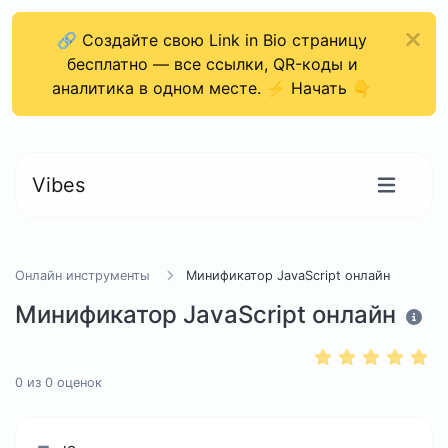
🔗 Создайте свою Link in Bio страницу
бесплатно — все ссылки, QR-коды и
аналитика в одном месте. ⚡ Начать 👇
Vibes
Онлайн инструменты
Минификатор JavaScript онлайн
Минификатор JavaScript онлайн
0
из
0
оценок