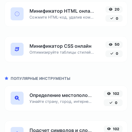
20
Минификатор HTML онлайн
Сожмите HTML-код, удалив комментарии, пробелы и переносы строк для ускорения загрузки сайта и экономии трафика.
0
50
Минификатор CSS онлайн
Оптимизируйте таблицы стилей, удаляя комментарии и пробелы для мгновенного ускорения отрисовки вашего сайта.
0
ПОПУЛЯРНЫЕ ИНСТРУМЕНТЫ
102
Определение местоположения по IP адресу
Узнайте страну, город, интернет-провайдера и часовой пояс любого IP-адреса онлайн. Бесплатный инструмент для точной геолокации по IP.
0
102
Подсчет символов и слов онлайн