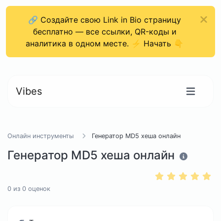
🔗 Создайте свою Link in Bio страницу
бесплатно — все ссылки, QR-коды и
аналитика в одном месте. ⚡ Начать 👇
Vibes
Онлайн инструменты
Генератор MD5 хеша онлайн
Генератор MD5 хеша онлайн
0
из
0
оценок