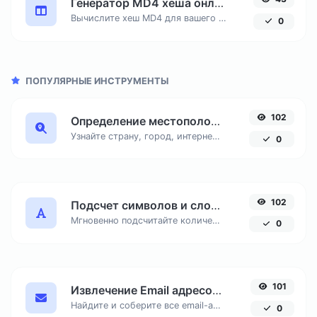
Генератор MD4 хеша онлайн
Вычислите хеш MD4 для вашего текста или файла. Используется в устаревших протоколах аутентификации Microsoft и NTLM.
0
ПОПУЛЯРНЫЕ ИНСТРУМЕНТЫ
102
Определение местоположения по IP адресу
Узнайте страну, город, интернет-провайдера и часовой пояс любого IP-адреса онлайн. Бесплатный инструмент для точной геолокации по IP.
0
102
Подсчет символов и слов онлайн
Мгновенно подсчитайте количество знаков с пробелами и без, число слов и строк в вашем тексте для SEO и копирайтинга.
0
101
Извлечение Email адресов из текста онлайн
Найдите и соберите все email-адреса из любого текстового документа, удалив дубликаты.
0