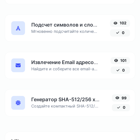
102
Подсчет символов и слов онлайн
Мгновенно подсчитайте количество знаков с пробелами и без, число слов и строк в вашем тексте для SEO и копирайтинга.
0
101
Извлечение Email адресов из текста онлайн
Найдите и соберите все email-адреса из любого текстового документа, удалив дубликаты.
0
99
Генератор SHA-512/256 хеша онлайн
Создайте компактный SHA-512/256 хеш, обеспечивающий 128-битную безопасность без избыточной длины вывода.
0