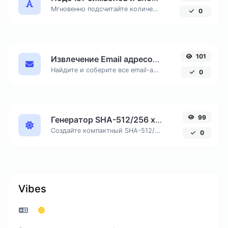
Мгновенно подсчитайте количество знаков с пробелами и без, число слов и строк в вашем тексте для SEO и копирайтинга.
0
101
Извлечение Email адресов из текста онлайн
Найдите и соберите все email-адреса из любого текстового документа, удалив дубликаты.
0
99
Генератор SHA-512/256 хеша онлайн
Создайте компактный SHA-512/256 хеш, обеспечивающий 128-битную безопасность без избыточной длины вывода.
0
Vibes