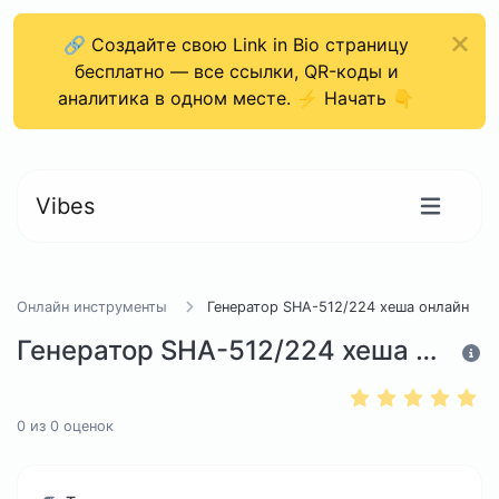
🔗 Создайте свою Link in Bio страницу
бесплатно — все ссылки, QR-коды и
аналитика в одном месте. ⚡ Начать 👇
Vibes
Онлайн инструменты
Генератор SHA-512/224 хеша онлайн
Генератор SHA-512/224 хеша онлайн
0
из
0
оценок