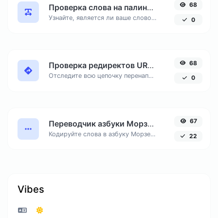
68
Проверка слова на палиндром онлайн
Узнайте, является ли ваше слово или фраза палиндромом — перевертышем, читающимся одинаково в обе стороны.
0
68
Проверка редиректов URL онлайн
Отследите всю цепочку перенаправлений (301, 302) до конечного URL. Незаменимый инструмент для SEO-аудита.
0
67
Переводчик азбуки Морзе онлайн
Кодируйте слова в азбуку Морзе (точки и тире) и расшифровывайте сигналы обратно в читаемый текст.
22
Vibes