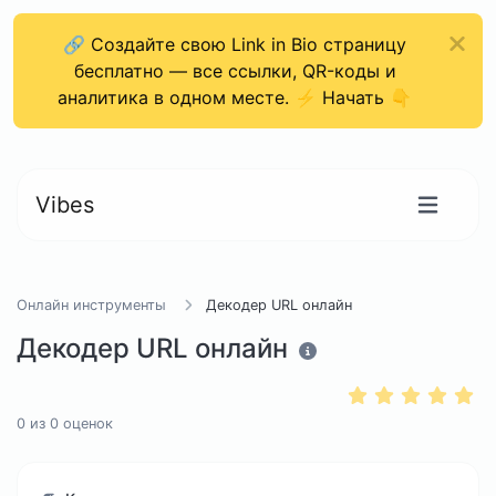
🔗 Создайте свою Link in Bio страницу
бесплатно — все ссылки, QR-коды и
аналитика в одном месте. ⚡ Начать 👇
Vibes
Онлайн инструменты
Декодер URL онлайн
Декодер URL онлайн
0
из
0
оценок