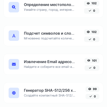
102
Определение местоположения по IP адресу
Узнайте страну, город, интернет-провайдера и часовой пояс любого IP-адреса онлайн. Бесплатный инструмент для точной геолокации по IP.
0
102
Подсчет символов и слов онлайн
Мгновенно подсчитайте количество знаков с пробелами и без, число слов и строк в вашем тексте для SEO и копирайтинга.
0
101
Извлечение Email адресов из текста онлайн
Найдите и соберите все email-адреса из любого текстового документа, удалив дубликаты.
0
99
Генератор SHA-512/256 хеша онлайн
Создайте компактный SHA-512/256 хеш, обеспечивающий 128-битную безопасность без избыточной длины вывода.
0