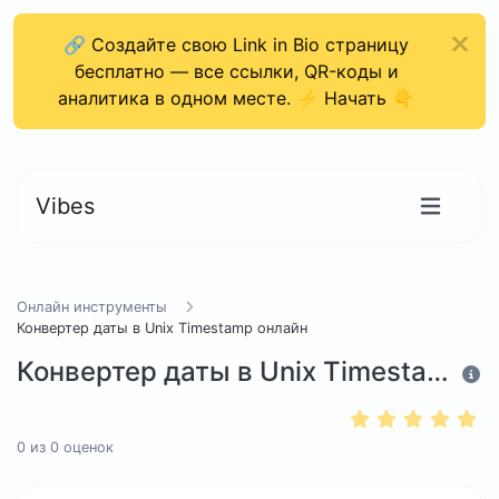
🔗 Создайте свою Link in Bio страницу
бесплатно — все ссылки, QR-коды и
аналитика в одном месте. ⚡ Начать 👇
Vibes
Онлайн инструменты
Конвертер даты в Unix Timestamp онлайн
Конвертер даты в Unix Timestamp онлайн
0
из
0
оценок