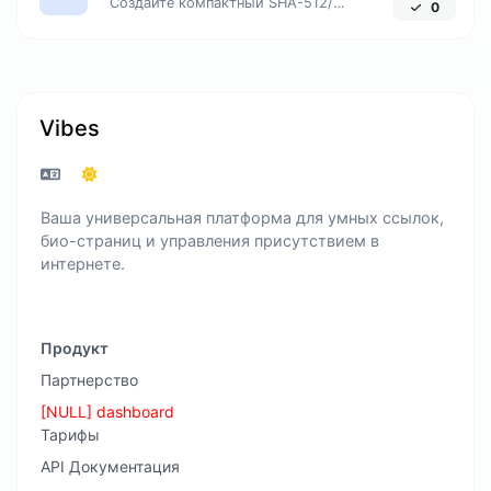
Создайте компактный SHA-512/256 хеш, обеспечивающий 128-битную безопасность без избыточной длины вывода.
0
Vibes
Ваша универсальная платформа для умных ссылок,
био-страниц и управления присутствием в
интернете.
Продукт
Партнерство
[NULL] dashboard
Тарифы
API Документация