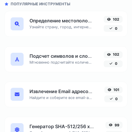
ПОПУЛЯРНЫЕ ИНСТРУМЕНТЫ
102
Определение местоположения по IP адресу
Узнайте страну, город, интернет-провайдера и часовой пояс любого IP-адреса онлайн. Бесплатный инструмент для точной геолокации по IP.
0
102
Подсчет символов и слов онлайн
Мгновенно подсчитайте количество знаков с пробелами и без, число слов и строк в вашем тексте для SEO и копирайтинга.
0
101
Извлечение Email адресов из текста онлайн
Найдите и соберите все email-адреса из любого текстового документа, удалив дубликаты.
0
99
Генератор SHA-512/256 хеша онлайн