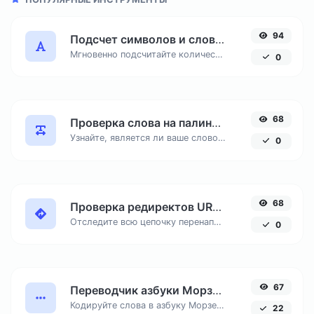
94
Подсчет символов и слов онлайн
Мгновенно подсчитайте количество знаков с пробелами и без, число слов и строк в вашем тексте для SEO и копирайтинга.
0
68
Проверка слова на палиндром онлайн
Узнайте, является ли ваше слово или фраза палиндромом — перевертышем, читающимся одинаково в обе стороны.
0
68
Проверка редиректов URL онлайн
Отследите всю цепочку перенаправлений (301, 302) до конечного URL. Незаменимый инструмент для SEO-аудита.
0
67
Переводчик азбуки Морзе онлайн
Кодируйте слова в азбуку Морзе (точки и тире) и расшифровывайте сигналы обратно в читаемый текст.
22