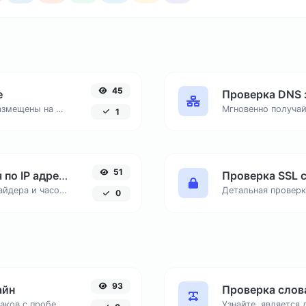
45
е
Проверка DNS 
Узнайте, какие домены и веб-сайты размещены на одном IP-адресе. Полезный инструмент для анализа хостинга и проверки соседних ресурсов.
1
51
Определение местоположения по IP адресу
Проверка SSL 
Узнайте страну, город, интернет-провайдера и часовой пояс любого IP-адреса онлайн. Бесплатный инструмент для точной геолокации по IP.
0
93
айн
Проверка слов
Мгновенно подсчитайте количество знаков с пробелами и без, число слов и строк в вашем тексте для SEO и копирайтинга.