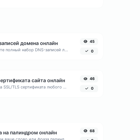
45
записей домена онлайн
Мгновенно получайте полный набор DNS-записей любого сайта: A, AAAA, MX, CNAME, TXT, NS и SOA. Диагностируйте проблемы с делегированием и почтой.
0
46
сертификата сайта онлайн
Детальная проверка SSL/TLS сертификата любого домена: срок действия, эмитент, тип шифрования и цепочка доверия. Узнайте, надежно ли защищен сайт.
0
68
а на палиндром онлайн
Узнайте, является ли ваше слово или фраза палиндромом — перевертышем, читающимся одинаково в обе стороны.