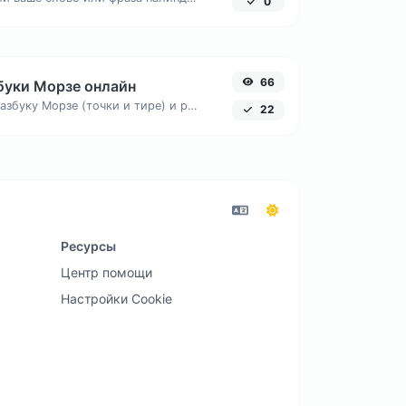
0
66
буки Морзе онлайн
Кодируйте слова в азбуку Морзе (точки и тире) и расшифровывайте сигналы обратно в читаемый текст.
22
Ресурсы
Центр помощи
Настройки Cookie