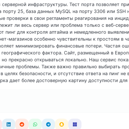
 серверной инфраструктуры. Тест порта позволяет при
 порту 25, база данных MySQL на порту 3306 или SSH 
е проверки в свои регламенты реагирования на инцид
 лежит ли весь сервер или проблема только с веб-серв
ют пинг для контроля аптайма и немедленного выявлен
нет-магазинов особенно чувствительны к простоям в ч
оляет минимизировать финансовые потери. Частая ош
географического фактора. Сайт, размещенный в Европе
 но прекрасно открываться локально. Наш сервис пока
ричные проблемы. Также важно правильно выбирать пр
 целях безопасности, и отсутствие ответа на пинг не в
ерка дает более достоверную картину доступности для 