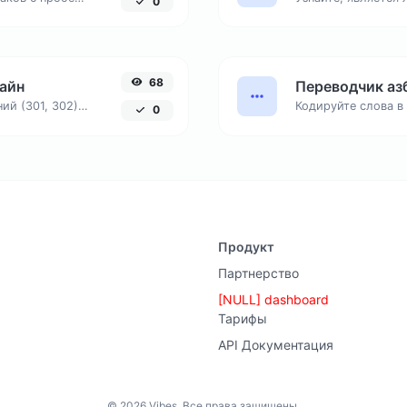
0
68
айн
Переводчик аз
Отследите всю цепочку перенаправлений (301, 302) до конечного URL. Незаменимый инструмент для SEO-аудита.
0
Продукт
Партнерство
[NULL] dashboard
Тарифы
API Документация
© 2026 Vibes. Все права защищены.