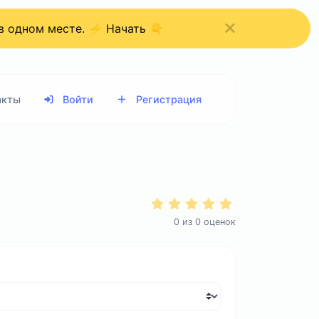
 в одном месте. ⚡ Начать 👇
акты
Войти
Регистрация
0
из
0
оценок