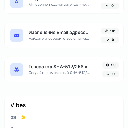
Мгновенно подсчитайте количество знаков с пробелами и без, число слов и строк в вашем тексте для SEO и копирайтинга.
0
101
Извлечение Email адресов из текста онлайн
Найдите и соберите все email-адреса из любого текстового документа, удалив дубликаты.
0
99
Генератор SHA-512/256 хеша онлайн
Создайте компактный SHA-512/256 хеш, обеспечивающий 128-битную безопасность без избыточной длины вывода.
0
Vibes