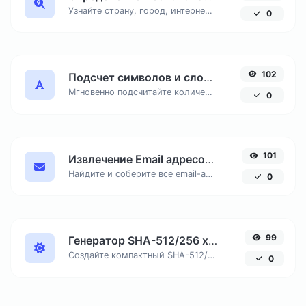
Узнайте страну, город, интернет-провайдера и часовой пояс любого IP-адреса онлайн. Бесплатный инструмент для точной геолокации по IP.
0
102
Подсчет символов и слов онлайн
Мгновенно подсчитайте количество знаков с пробелами и без, число слов и строк в вашем тексте для SEO и копирайтинга.
0
101
Извлечение Email адресов из текста онлайн
Найдите и соберите все email-адреса из любого текстового документа, удалив дубликаты.
0
99
Генератор SHA-512/256 хеша онлайн
Создайте компактный SHA-512/256 хеш, обеспечивающий 128-битную безопасность без избыточной длины вывода.
0