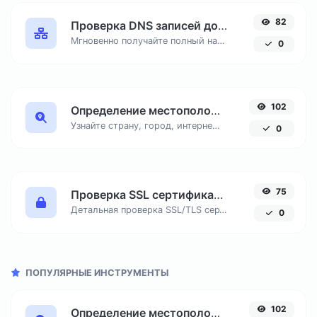
82
Проверка DNS записей домена онлайн
Мгновенно получайте полный набор DNS-записей любого сайта: A, AAAA, MX, CNAME, TXT, NS и SOA. Диагностируйте проблемы с делегированием и почтой.
0
102
Определение местоположения по IP адресу
Узнайте страну, город, интернет-провайдера и часовой пояс любого IP-адреса онлайн. Бесплатный инструмент для точной геолокации по IP.
0
75
Проверка SSL сертификата сайта онлайн
Детальная проверка SSL/TLS сертификата любого домена: срок действия, эмитент, тип шифрования и цепочка доверия. Узнайте, надежно ли защищен сайт.
0
ПОПУЛЯРНЫЕ ИНСТРУМЕНТЫ
102
Определение местоположения по IP адресу